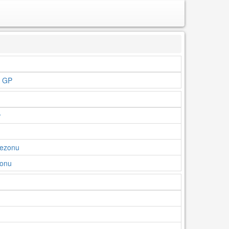
e GP
w
Sezonu
zonu