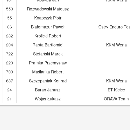
550
Rozwadowski Mateusz
55
Knapczyk Piotr
66
Białomazur Paweł
Ostry Enduro T
232
Królicki Robert
204
Rapta Bartłomiej
KKM Wena
722
Stefański Marek
220
Pramka Przemysław
709
Maślanka Robert
887
Szczepaniak Konrad
KKM Wena
24
Baran Janusz
ET Kielce
21
Wojas Łukasz
ORAVA Team