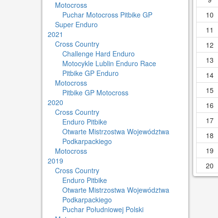
Motocross
Puchar Motocross Pitbike GP
10
Super Enduro
11
2021
Cross Country
12
Challenge Hard Enduro
13
Motocykle Lublin Enduro Race
Pitbike GP Enduro
14
Motocross
15
Pitbike GP Motocross
2020
16
Cross Country
17
Enduro Pitbike
Otwarte Mistrzostwa Województwa
18
Podkarpackiego
19
Motocross
2019
20
Cross Country
Enduro Pitbike
Otwarte Mistrzostwa Województwa
Podkarpackiego
Puchar Południowej Polski