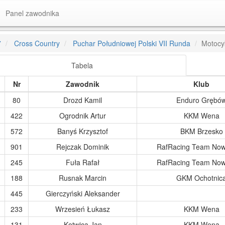
Panel zawodnika
7
Cross Country
Puchar Południowej Polski VII Runda
Motocyk
Tabela
Nr
Zawodnik
Klub
80
Drozd Kamil
Enduro Grębó
422
Ogrodnik Artur
KKM Wena
572
Banyś Krzysztof
BKM Brzesko
901
Rejczak Dominik
RafRacing Team Now
245
Fuła Rafał
RafRacing Team Now
188
Rusnak Marcin
GKM Ochotnic
445
Gierczyński Aleksander
233
Wrzesień Łukasz
KKM Wena
131
Kotwica Jan
KKM Wena