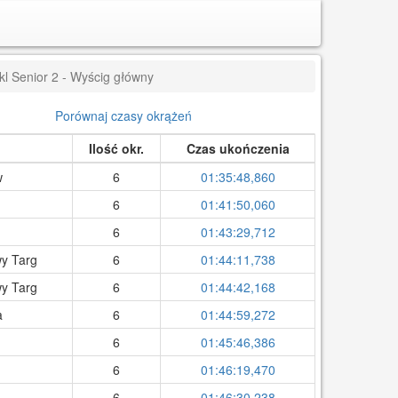
l Senior 2 - Wyścig główny
Porównaj czasy okrążeń
Ilość okr.
Czas ukończenia
w
6
01:35:48,860
6
01:41:50,060
6
01:43:29,712
y Targ
6
01:44:11,738
y Targ
6
01:44:42,168
a
6
01:44:59,272
6
01:45:46,386
6
01:46:19,470
6
01:46:30,238