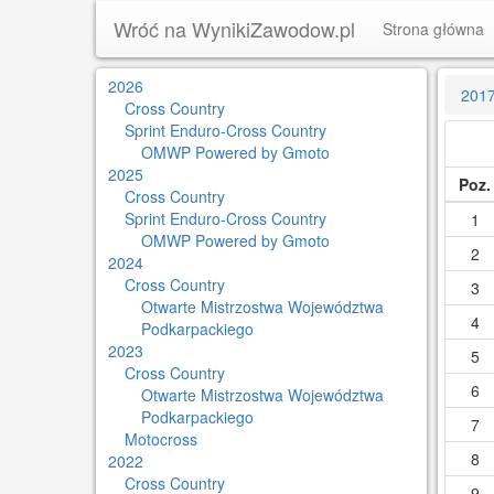
Wróć na WynikiZawodow.pl
Strona główna
2026
201
Cross Country
Sprint Enduro-Cross Country
OMWP Powered by Gmoto
2025
Poz.
Cross Country
Sprint Enduro-Cross Country
1
OMWP Powered by Gmoto
2
2024
Cross Country
3
Otwarte Mistrzostwa Województwa
4
Podkarpackiego
2023
5
Cross Country
6
Otwarte Mistrzostwa Województwa
Podkarpackiego
7
Motocross
8
2022
Cross Country
9