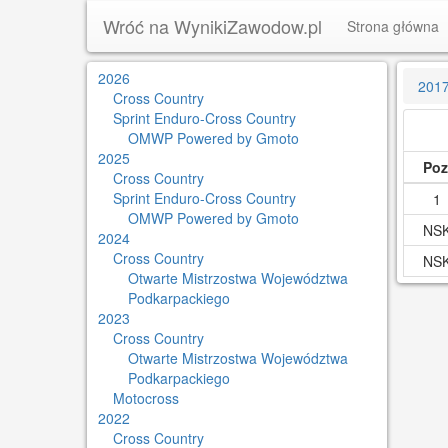
Wróć na WynikiZawodow.pl
Strona główna
2026
201
Cross Country
Sprint Enduro-Cross Country
OMWP Powered by Gmoto
2025
Poz
Cross Country
Sprint Enduro-Cross Country
1
OMWP Powered by Gmoto
NS
2024
Cross Country
NS
Otwarte Mistrzostwa Województwa
Podkarpackiego
2023
Cross Country
Otwarte Mistrzostwa Województwa
Podkarpackiego
Motocross
2022
Cross Country