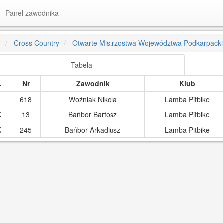
Panel zawodnika
7
Cross Country
Otwarte Mistrzostwa Województwa Podkarpack
Tabela
.
Nr
Zawodnik
Klub
618
Woźniak Nikola
Lamba Pitbike
K
13
Bańbor Bartosz
Lamba Pitbike
K
245
Bańbor Arkadiusz
Lamba Pitbike