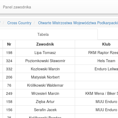
Panel zawodnika
7
Cross Country
Otwarte Mistrzostwa Województwa Podkarpack
Tabela
Nr
Zawodnik
Klub
198
Lipa Tomasz
RKM Raptor Rze
324
Poziomkowski Sławomir
Hels Team
332
Kozłowski Marcin
Enduro Leliw
206
Matysiak Norbert
76
Królikowski Waldemar
249
Wrzesień Marcin
KKM Wena / Biker 
158
Zięba Artur
MUU Enduro
156
Serafin Jacek
MUU Enduro
75
Królikowski Bogdan