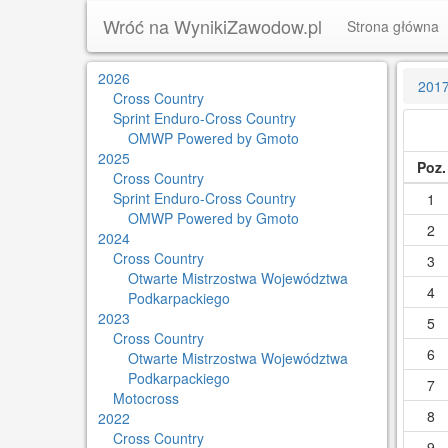
Wróć na WynikiZawodow.pl
Strona główna
2026
201
Cross Country
Sprint Enduro-Cross Country
OMWP Powered by Gmoto
2025
Poz.
Cross Country
Sprint Enduro-Cross Country
1
OMWP Powered by Gmoto
2
2024
Cross Country
3
Otwarte Mistrzostwa Województwa
4
Podkarpackiego
2023
5
Cross Country
6
Otwarte Mistrzostwa Województwa
Podkarpackiego
7
Motocross
8
2022
Cross Country
9