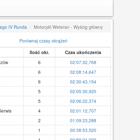
iego IV Runda
Motocykl Weteran - Wyścig główny
Porównaj czasy okrążeń
Ilość okr.
Czas ukończenia
szów
6
02:07:32,768
6
02:08:14,647
a
6
02:30:43,154
5
02:05:30,920
5
02:06:22,374
Serwis
4
02:01:12,707
2
01:09:23,288
1
00:38:53,520
1
00:59:21,009