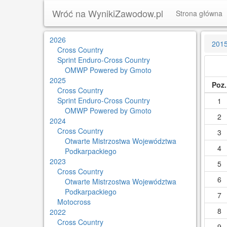
Wróć na WynikiZawodow.pl
Strona główna
2026
201
Cross Country
Sprint Enduro-Cross Country
OMWP Powered by Gmoto
2025
Poz.
Cross Country
Sprint Enduro-Cross Country
1
OMWP Powered by Gmoto
2
2024
Cross Country
3
Otwarte Mistrzostwa Województwa
4
Podkarpackiego
2023
5
Cross Country
6
Otwarte Mistrzostwa Województwa
Podkarpackiego
7
Motocross
8
2022
Cross Country
9