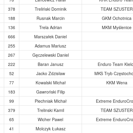
378
Treliński Dominik
TEAM SZUSTER
188
Rusnak Marcin
GKM Ochotnica
136
Trela Adrian
MKM Myślenice
666
Marszałek Daniel
255
Adamus Mariusz
267
Gęczelewski Daniel
222
Baran Janusz
Enduro Team Kiel
52
Jacko Zdzisław
MKS Tryb Częstoch
77
Kowalski Michał
KKM Wena
183
Gawroński Filip
99
Piechniak Michał
Extreme EnduroCr
379
Trelinski Kamil
TEAM SZUSTER
65
Wicher Pawel
Extreme EnduroCr
41
Molczyk Łukasz