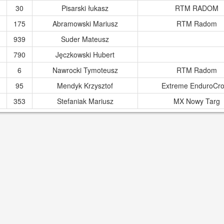
30
Pisarski łukasz
RTM RADOM
175
Abramowski Mariusz
RTM Radom
939
Suder Mateusz
790
Jęczkowski Hubert
6
Nawrocki Tymoteusz
RTM Radom
95
Mendyk Krzysztof
Extreme EnduroCr
353
Stefaniak Mariusz
MX Nowy Targ