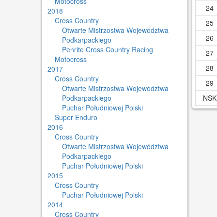
Motocross
24
2018
Cross Country
25
Otwarte Mistrzostwa Województwa
26
Podkarpackiego
Penrite Cross Country Racing
27
Motocross
28
2017
Cross Country
29
Otwarte Mistrzostwa Województwa
Podkarpackiego
NSK
Puchar Południowej Polski
Super Enduro
2016
Cross Country
Otwarte Mistrzostwa Województwa
Podkarpackiego
Puchar Południowej Polski
2015
Cross Country
Puchar Południowej Polski
2014
Cross Country