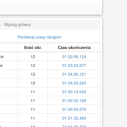
2 - Wyścig główny
Porównaj czasy okrążeń
Ilość okr.
Czas ukończenia
ce
12
01:32:06,124
ce
12
01:33:23,577
12
01:34:26,121
12
01:34:29,243
11
01:30:12,043
11
01:30:33,169
11
01:30:50,570
11
01:31:32,493
m
11
01:31:35,700