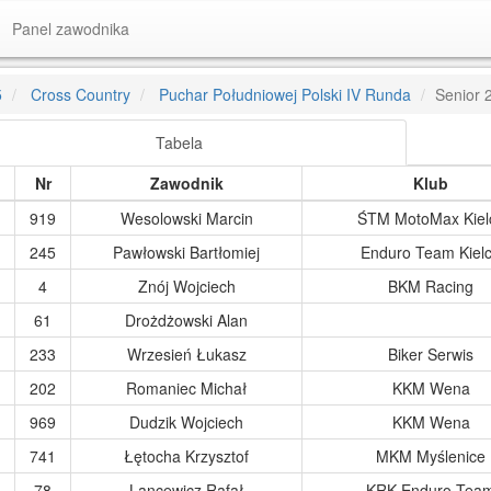
Panel zawodnika
5
Cross Country
Puchar Południowej Polski IV Runda
Senior 
Tabela
Nr
Zawodnik
Klub
919
Wesolowski Marcin
ŚTM MotoMax Kiel
245
Pawłowski Bartłomiej
Enduro Team Kiel
4
Znój Wojciech
BKM Racing
61
Drożdżowski Alan
233
Wrzesień Łukasz
Biker Serwis
202
Romaniec Michał
KKM Wena
969
Dudzik Wojciech
KKM Wena
741
Łętocha Krzysztof
MKM Myślenice
78
Lancewicz Rafał
KRK Enduro Tea