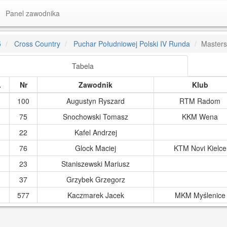
Panel zawodnika
5
Cross Country
Puchar Południowej Polski IV Runda
Masters
Tabela
.
Nr
Zawodnik
Klub
100
Augustyn Ryszard
RTM Radom
75
Snochowski Tomasz
KKM Wena
22
Kafel Andrzej
76
Glock Maciej
KTM Novi Kielce
23
Staniszewski Mariusz
37
Grzybek Grzegorz
577
Kaczmarek Jacek
MKM Myślenice